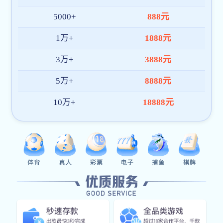
平台技术与服务能力
平台构建了一套高可用的全终端直播服务架构，集成智能风
控、秒级加载、多节点加速等核心技术，确保不同区域用户
都能流畅体验体育赛事。 同时，伟德官网首页提供全天候