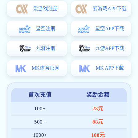
创立初心与品牌愿景
自创立之初，伟德官网首页就确立了“科技驱动体育创新”的
发展方向，融合赛事直播、数据分析与观赛互动体验，打造
兼具专业性与沉浸感的体育平台。 我们希望通过技术力量
让中国伟德BETVLCTOR1946(源于英国)官方网站等体育内
容更便捷、更智能地触达全球用户。